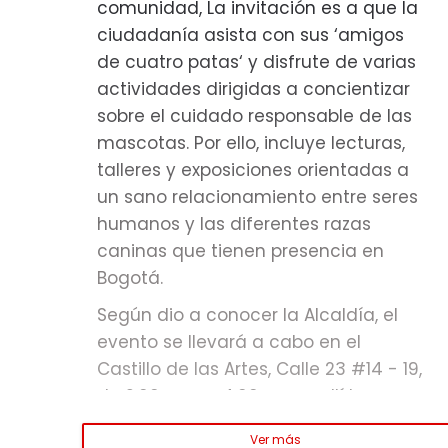
comunidad, La invitación es a que la
recuerde, solo quien ingresó la
ciudadanía asista con sus ‘amigos
bicicleta está autorizado para
de cuatro patas‘ y disfrute de varias
retirarla.
actividades dirigidas a concientizar
sobre el cuidado responsable de las
mascotas. Por ello, incluye lecturas,
talleres y exposiciones orientadas a
un sano relacionamiento entre seres
humanos y las diferentes razas
caninas que tienen presencia en
Bogotá.
Según dio a conocer la Alcaldía, el
evento se llevará a cabo en el
Castillo de las Artes, Calle 23 #14 - 19,
de 2:00 p.m. a 4:00 p.m. y allí los
asistentes podrán disfrutar de una
Ver más
de ¡Bogotá celebra a sus