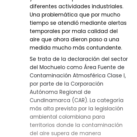
realización de una olla comunitaria
diferentes actividades industriales.
saludable, concebida como un
Una problemática que por mucho
espacio para fortalecer la
tiempo se atendió mediante alertas
integración entre vecinos mediante
temporales por mala calidad del
el intercambio de alimentos y
aire que ahora dieron paso a una
experiencias en torno a hábitos de
medida mucho más contundente.
vida saludables. Adicionalmente, en
Se trata de la declaración del sector
articulación con el Hogar de Paso
del Mochuelo como Área Fuente de
‘Los Mártires’, se llevará a cabo una
Contaminación Atmosférica Clase I,
exposición de animales de
por parte de la Corporación
compañía rescatados, con el
Autónoma Regional de
propósito de visibilizar los procesos
Cundinamarca (CAR). La categoría
de adopción y motivar a más
más alta prevista por la legislación
personas a brindarles un nuevo
ambiental colombiana para
hogar.
territorios donde la contaminación
del aire supera de manera