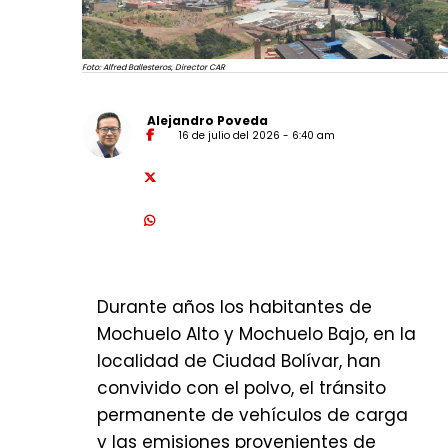
Ver esta publicación en
Instagram
Una publicación compartida por
Foto: Alfred Ballesteros, Director CAR
Idartes (@idartes)
Alejandro Poveda
16 de julio del 2026 - 6:40 am
Así mismo, en uno de los momentos
más esperados del evento, se
llevará a cabo la entrega de collares
reflectivos para los animales que
acompañan a habitantes de calle y
recicladores de oficio. La iniciativa
Durante años los habitantes de
busca mejorar su visibilidad en las
Mochuelo Alto y Mochuelo Bajo, en la
vías, prevenir accidentes de tránsito
localidad de Ciudad Bolívar, han
y proteger la vida de estos animales
convivido con el polvo, el tránsito
de compañía.
permanente de vehículos de carga
Además, la programación incluye la
y las emisiones provenientes de