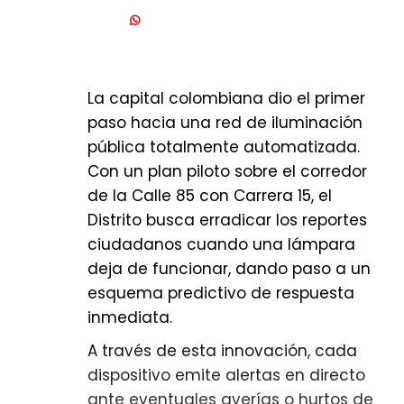
Precisamente para reducir estas
Acueducto y Alcantarillado.
oportunidades y seguir cerrándoles
Entonces, en el momento en el que a
el paso a los delincuentes, la
usted le cambien el medidor y lo
campaña 'Sigamos Rodando' busca
instalen, debe firmar unos
La capital colombiana dio el primer
fortalecer los hábitos de
documentos recibiéndolo, diciendo
paso hacia una red de iluminación
autocuidado, informar a los
que efectivamente autorizó el
pública totalmente automatizada.
ciudadanos sobre las modalidades
trámite, ahí debe definir si quiere
Con un plan piloto sobre el corredor
de hurto más frecuentes y
pagar en una cuota o en dos, o
de la Calle 85 con Carrera 15, el
consolidar una cultura de
dependiendo de todas las
Distrito busca erradicar los reportes
prevención que contribuya a
facilidades de pago que se ofrecen,
ciudadanos cuando una lámpara
proteger a quienes usan la bicicleta
con una financiación por medio de
deja de funcionar, dando paso a un
como medio de transporte.
su factura, con unas tasas de
esquema predictivo de respuesta
"Denunciar y registrar la bicicleta son
interés bastante competitivas para
inmediata.
acciones que fortalecen las
los usuarios.
A través de esta innovación, cada
investigaciones, facilitan la
Asimismo, recomendó verificar
dispositivo emite alertas en directo
judicialización de los responsables y
siempre la identidad del personal
ante eventuales averías o hurtos de