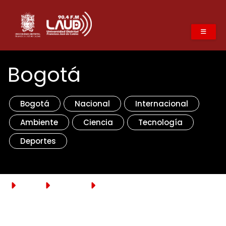
Pasar
al
contenido
principal
Bogotá
Bogotá
Nacional
Internacional
Ambiente
Ciencia
Tecnología
Deportes
Inicio
Noticias
Bogotá