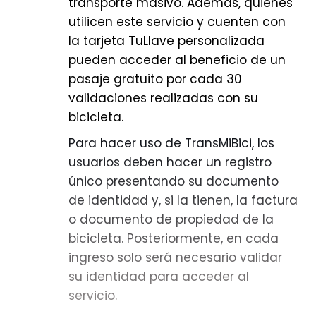
El portal también reúne los
transporte masivo. Además, quienes
· Viernes 31 de julio: 10:00 a.m. a 9:00
principales canales de atención
utilicen este servicio y cuenten con
p.m.
para los ciudadanos. Desde allí es
la tarjeta TuLlave personalizada
· Sábado 1 de agosto: 9:00 a.m. a 9:00
posible acceder a la Línea 110,
pueden acceder al beneficio de un
p.m.
utilizada para solicitar información
pasaje gratuito por cada 30
sobre la recolección de residuos
validaciones realizadas con su
· Domingo 2 de agosto: 9:00 a.m. a
voluminosos o de construcción,
bicicleta.
6:00 p.m.
además de conocer el
Para hacer uso de TransMiBici, los
Al evento puede asistir todas las
procedimiento para presentar
usuarios deben hacer un registro
familias, no hay restricción de edad
peticiones, quejas, reclamos y
único presentando su documento
y se permite el ingreso de mascotas.
reportes relacionados con el servicio
de identidad y, si la tienen, la factura
Conozca la agenda y los expositores,
de aseo.
o documento de propiedad de la
en este link.
Adicionalmente, la plataforma
bicicleta. Posteriormente, en cada
ofrece una explicación sencilla sobre
ingreso solo será necesario validar
cómo se compone la tarifa del
su identidad para acceder al
servicio público de aseo, los
servicio.
conceptos incluidos en la factura y