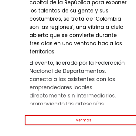
(601) 377 9595, extensión 1137, donde
materiales como:
capital de la República para exponer
recibirán orientación y
los talentos de su gente y sus
Llantas usadas.
acompañamiento para presentar la
costumbres, se trata de ‘Colombia
Pilas.
denuncia durante las 24 horas del
son las regiones’, una vitrina a cielo
día.
abierto que se convierte durante
Muebles.
tres días en una ventana hacia los
Colchones.
territorios.
Residuos de construcción y
El evento, liderado por la Federación
demolición.
Nacional de Departamentos,
Otros residuos voluminosos.
conecta a los asistentes con los
emprendedores locales
La plataforma busca facilitar la
directamente sin intermediarios,
correcta disposición de estos
promoviendo las artesanías,
elementos y prevenir que sean
gastronomía, cultura y tradiciones
abandonados en calles, parques,
desde la Guajira hasta el Amazonas,
Ver más
de ‘Colombia son las re
separadores o andenes.
y desde Chocó hasta Vichada.