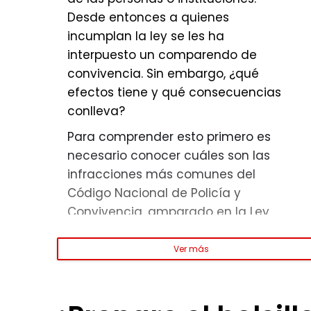
Desde entonces a quienes
incumplan la ley se les ha
interpuesto un comparendo de
convivencia. Sin embargo, ¿qué
efectos tiene y qué consecuencias
conlleva?
Para comprender esto primero es
necesario conocer cuáles son las
infracciones más comunes del
Código Nacional de Policía y
Convivencia, amparado en la Ley
1801 de 2026. A saber, son:
Ver más
de Comparendos de conv
· Portar elementos punzantes,
cortantes o semejantes en áreas
comunes o espacios abiertos.