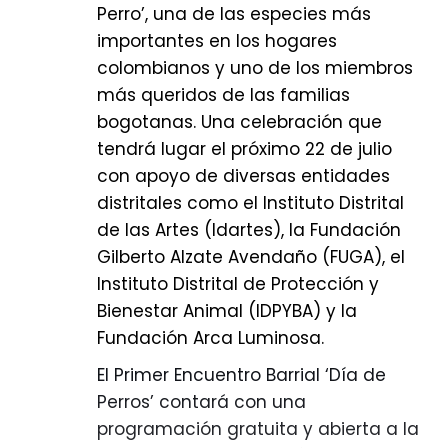
Perro’, una de las especies más
sistema de control de acceso móvil,
importantes en los hogares
debe presentar cédula y tarjeta de
colombianos y uno de los miembros
propiedad de la bicicleta cada vez
más queridos de las familias
que
bogotanas. Una celebración que
ingrese o salga con la bicicleta, el
tendrá lugar el próximo 22 de julio
vigilante, mediante equipos móviles
con apoyo de diversas entidades
realiza el registro del usuario.
distritales como el Instituto Distrital
5. Parquee su bicicleta y asegúrela
de las Artes (Idartes), la Fundación
con su propia cadena, candado y
Gilberto Alzate Avendaño (FUGA), el
demás elementos de seguridad.
Instituto Distrital de Protección y
Bienestar Animal (IDPYBA) y la
6. Una vez guardada y asegurada,
Fundación Arca Luminosa.
diríjase a las plataformas para
ingresar al bus que lo llevará a su
El Primer Encuentro Barrial ‘Día de
destino.
Perros’ contará con una
programación gratuita y abierta a la
7. Cuando recoja su bicicleta