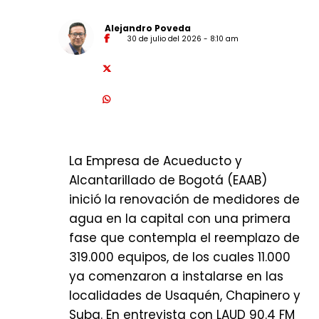
ley.
Alejandro Poveda
· No recoger los desperdicios o
30 de julio del 2026 - 8:10 am
excrementos de las mascotas vías,
parques, andenes o áreas comunes.
Efectos
Al momento de que alguien realiza
una conducta como estas, el oficial
La Empresa de Acueducto y
de Policía puede interponer un
Alcantarillado de Bogotá (EAAB)
comparendo. El objetivo, más allá de
inició la renovación de medidores de
una sanción, es evitar que dichas
agua en la capital con una primera
prácticas escalen a un problema
fase que contempla el reemplazo de
mayor.
319.000 equipos, de los cuales 11.000
“Es un acto de prevención del delito,
ya comenzaron a instalarse en las
por ejemplo, cuando un ciudadano
localidades de Usaquén, Chapinero y
se queja por el ruido de su vecino
Suba. En entrevista con LAUD 90.4 FM