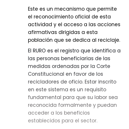
subdirector general de Planificación
Este es un mecanismo que permite
y Ordenamiento Ambiental de la
el reconocimiento oficial de esta
CAR, en entrevista con el programa
actividad y el acceso a las acciones
‘Revista de la Mañana’, en donde
afirmativas dirigidas a esta
explicó lo que significa esta decisión
población que se dedica al reciclaje.
para la ciudadanía y las acciones
El RURO es el registro que identifica a
que adelantará la corporación en los
las personas beneficiarias de las
próximos años.
medidas ordenadas por la Corte
“Por un periodo de 10 años vamos a
Constitucional en favor de los
estar trabajando fuertemente con
recicladores de oficio. Estar inscrito
las comunidades, con los actores
en este sistema es un requisito
territoriales, con las empresas y las
fundamental para que su labor sea
industrias para implementar
reconocida formalmente y puedan
programas de descontaminación.
acceder a los beneficios
Hasta que nosotros no veamos y
establecidos para el sector.
garanticemos que realmente hay