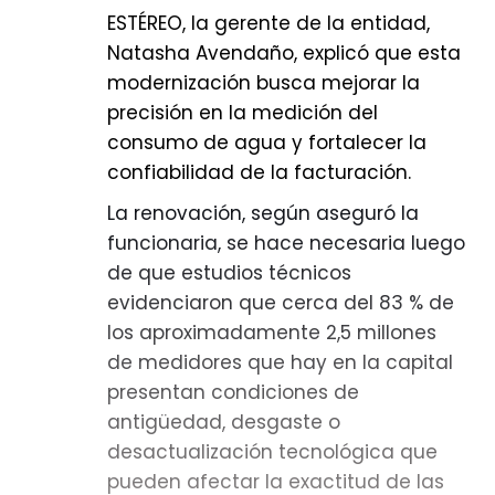
que está discutiendo con su esposa,
ESTÉREO, la gerente de la entidad,
esto puede impedir que a futuro, esa
Natasha Avendaño, explicó que esta
riña se convierta en asesinato o
modernización busca mejorar la
feminicidio. En el caso de los que
precisión en la medición del
portan armas blancas, se busca
consumo de agua y fortalecer la
evitar que con ese elemento se
confiabilidad de la facturación.
realicen hurtos. Y en el caso de las
La renovación, según aseguró la
basuras, ayuda a que los
funcionaria, se hace necesaria luego
desperdicios no se saquen a
de que estudios técnicos
destiempo”, dijo a LAUD 90.4 FM
evidenciaron que cerca del 83 % de
ESTÉREO, el concejal por Bogotá,
los aproximadamente 2,5 millones
Samir Bedoya Piraquive.
de medidores que hay en la capital
Sanción
presentan condiciones de
El comparendo por sí solo no posee
antigüedad, desgaste o
consecuencias mayores, es decir no
desactualización tecnológica que
se traduce automáticamente en
pueden afectar la exactitud de las