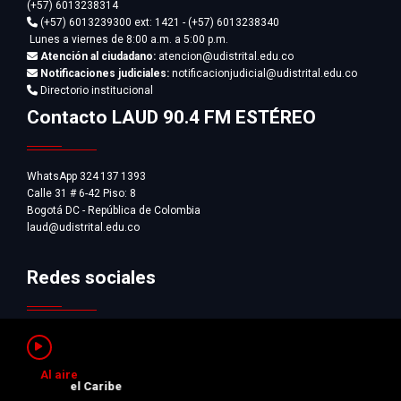
(+57) 6013238314
(+57) 6013239300
ext: 1421 - (+57) 6013238340
Lunes a viernes de 8:00 a.m. a 5:00 p.m.
Atención al ciudadano:
atencion@udistrital.edu.co
Notificaciones judiciales:
notificacionjudicial@udistrital.edu.co
Directorio institucional
Contacto LAUD 90.4 FM ESTÉREO
WhatsApp 324 137 1393
Calle 31 # 6-42 Piso: 8
Bogotá DC - República de Colombia
laud@udistrital.edu.co
Redes sociales
Al aire
 y del Caribe