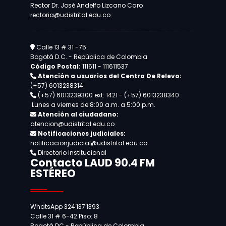
Rector Dr. José Andelfo Lizcano Caro
rectoria@udistrital.edu.co
Calle 13 # 31 -75
Bogotá D.C. - República de Colombia
Código Postal:
111611 - 111611537
Atención a usuarios del Centro De Relevo:
(+57) 6013238314
(+57) 6013239300
ext: 1421 - (+57) 6013238340
Lunes a viernes de 8:00 a.m. a 5:00 p.m.
Atención al ciudadano:
atencion@udistrital.edu.co
Notificaciones judiciales:
notificacionjudicial@udistrital.edu.co
Directorio institucional
Contacto LAUD 90.4 FM
ESTÉREO
WhatsApp 324 137 1393
Calle 31 # 6-42 Piso: 8
Bogotá DC - República de Colombia