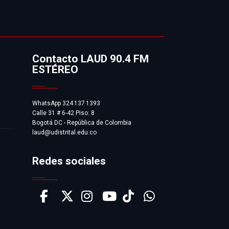
p
Contacto LAUD 90.4 FM
ESTÉREO
WhatsApp 324 137 1393
Calle 31 # 6-42 Piso: 8
Bogotá DC - República de Colombia
laud@udistrital.edu.co
Redes sociales