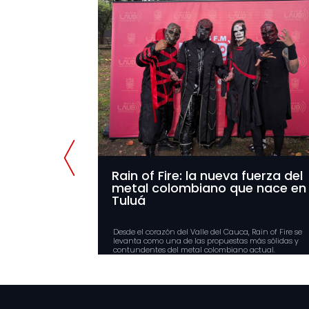
Rain of Fire: la nueva fuerza del
metal colombiano que nace en
Tuluá
Desde el corazón del Valle del Cauca, Rain of Fire se
ria que
levanta como una de las propuestas más sólidas y
contundentes del metal colombiano actual.
ock Al
ivo, pero
 consolidado