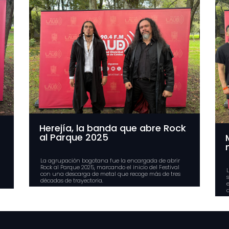
Herejía, la banda que abre Rock
al Parque 2025
La agrupación bogotana fue la encargada de abrir
Rock al Parque 2025, marcando el inicio del Festival
con una descarga de metal que recoge más de tres
décadas de trayectoria.
d