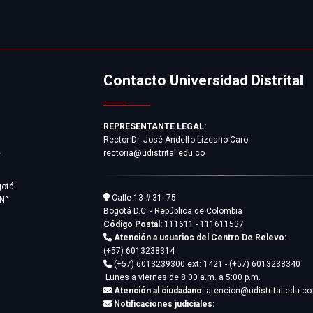
Contacto Universidad Distrital
REPRESENTANTE LEGAL:
Rector Dr. José Andelfo Lizcano Caro
rectoria@udistrital.edu.co
y
gotá
Calle 13 # 31 -75
 N°
Bogotá D.C. - República de Colombia
Código Postal:
111611 - 111611537
Atención a usuarios del Centro De Relevo:
(+57) 6013238314
(+57) 6013239300
ext: 1421 - (+57) 6013238340
Lunes a viernes de 8:00 a.m. a 5:00 p.m.
Atención al ciudadano:
atencion@udistrital.edu.co
Notificaciones judiciales: