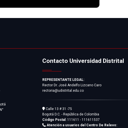
Contacto Universidad Distrital
REPRESENTANTE LEGAL:
Rector Dr. José Andelfo Lizcano Caro
rectoria@udistrital.edu.co
y
gotá
Calle 13 # 31 -75
 N°
Bogotá D.C. - República de Colombia
Código Postal:
111611 - 111611537
Atención a usuarios del Centro De Relevo: