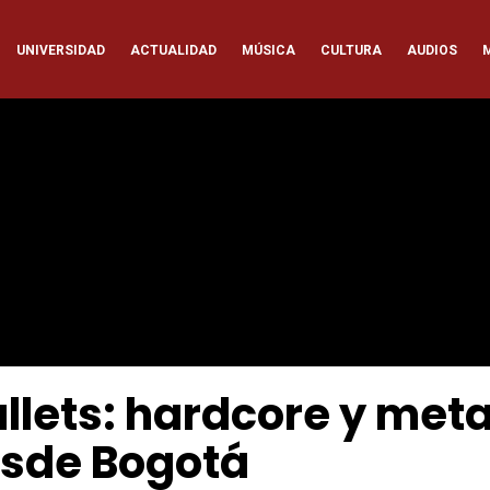
ación
UNIVERSIDAD
ACTUALIDAD
MÚSICA
CULTURA
AUDIOS
pal
lets: hardcore y meta
sde Bogotá