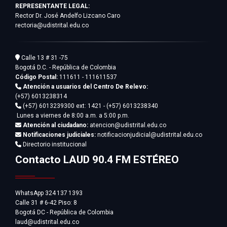
REPRESENTANTE LEGAL:
Rector Dr. José Andelfo Lizcano Caro
rectoria@udistrital.edu.co
Calle 13 # 31 -75
Bogotá D.C. - República de Colombia
Código Postal:
111611 - 111611537
Atención a usuarios del Centro De Relevo:
(+57) 6013238314
(+57) 6013239300
ext: 1421 - (+57) 6013238340
Lunes a viernes de 8:00 a.m. a 5:00 p.m.
Atención al ciudadano:
atencion@udistrital.edu.co
Notificaciones judiciales:
notificacionjudicial@udistrital.edu.co
Directorio institucional
Contacto LAUD 90.4 FM ESTÉREO
WhatsApp 324 137 1393
Calle 31 # 6-42 Piso: 8
Bogotá DC - República de Colombia
laud@udistrital.edu.co