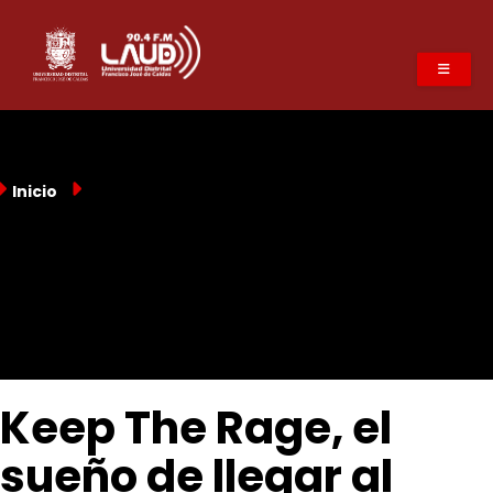
Pasar
al
contenido
principal
Inicio
Keep The Rage, el
sueño de llegar al