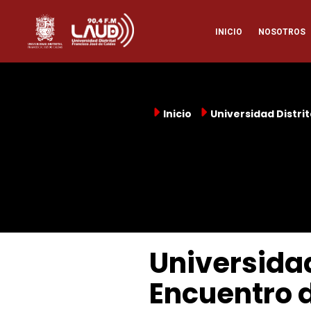
Pasar
Naveg
al
INICIO
NOSOTROS
contenido
principal
princi
Inicio
Universidad Distrit
Universidad 
Encuentro 