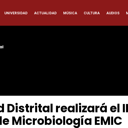
ación
UNIVERSIDAD
ACTUALIDAD
MÚSICA
CULTURA
AUDIOS
pal
al
Distrital realizará el I
de Microbiología EMIC