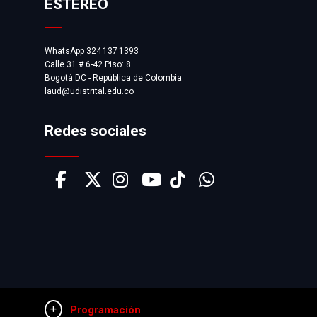
ESTÉREO
WhatsApp 324 137 1393
Calle 31 # 6-42 Piso: 8
Bogotá DC - República de Colombia
laud@udistrital.edu.co
Redes sociales
Programación