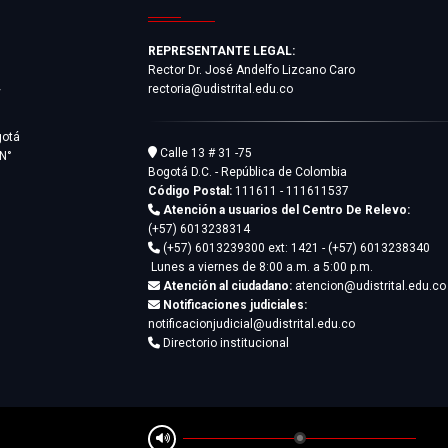
REPRESENTANTE LEGAL:
Rector Dr. José Andelfo Lizcano Caro
rectoria@udistrital.edu.co
y
gotá
Calle 13 # 31 -75
 N°
Bogotá D.C. - República de Colombia
Código Postal:
111611 - 111611537
Atención a usuarios del Centro De Relevo:
(+57) 6013238314
(+57) 6013239300
ext: 1421 - (+57) 6013238340
Lunes a viernes de 8:00 a.m. a 5:00 p.m.
Atención al ciudadano:
atencion@udistrital.edu.co
Notificaciones judiciales:
notificacionjudicial@udistrital.edu.co
Directorio institucional