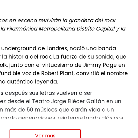
so musical donde cada canción representa una
 relaciones: El enamoramiento, la conquista, la
 y la permanencia.
os en escena revivirán la grandeza del rock
 la Filarmónica Metropolitana Distrito Capital y la
a underground de Londres, nació una banda
r un cuento perfecto. Queríamos mostrar que el
a historia del rock. La fuerza de su sonido, que
struye con conversaciones, aprendizajes y
 folk, junto con el virtuosismo de Jimmy Page en
i estas canciones logran que alguien vuelva a
nfundible voz de Robert Plant, convirtió el nombre
tonces todo habrá valido la pena", agregó
na auténtica leyenda.
s después sus letras vuelven a ser
antautora colombiana abre una nueva puerta
ez desde el Teatro Jorge Eliécer Gaitán en un
l y convierte los 33 años de matrimonio y la
on más de 50 músicos que darán vida a un
eron con sus cuatro hijos, en un símbolo para
rcado generaciones, reinterpretando clásicos
o en tiempos acelerados, todavía existen
ven’, ‘Kashmir’, ‘Whole Lotta Love’ e ‘Immigrant
 detener el ruido y hacer que el amor vuelva
Ver más
de ¡El legado de Led Zeppelin revi