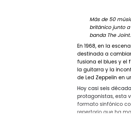
construir un univer
etapa distinta de las
serenidad, la ilusión
Más de 50 músic
británico junto a
banda The Joint.
En 1968, en la escen
"No queríamos conta
destinada a cambiar l
amor también se con
fusiona el blues y el
decisiones diarias. S
la guitarra y la inco
creer en el amor, en
de Led Zeppelin en u
Mayra.
Hoy casi seis década
Con ‘Romance’, la c
protagonistas, esta v
en su carrera musica
formato sinfónico c
familia que construy
repertorio que ha ma
recordar que, inclus
como ‘Stairway to Hea
canciones capaces de
Song’.