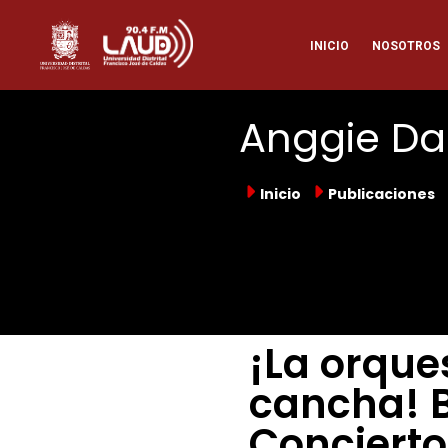
Pasar
Naveg
al
INICIO
NOSOTROS
contenido
principal
princi
Anggie Da
Inicio
Publicaciones
¡La orque
cancha! B
Concierto