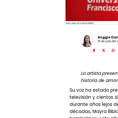
cada nación: ‘Colomb
breve’, de Manuel de 
Brasileira’, de Camar
Foto: LAUD 90.4 FM ESTÉREO
Ginastera; y el trad
Uno de los momentos
Anggie Dan
18 de julio de
compositor checo Bo
obras sinfónicas ins
hecho, fue escrita t
recrea el pulso del j
despierta el deporte
La artista prese
historia de amor 
Su voz ha estado pre
televisión y ciento
"El Mundial es una b
durante años lejos d
Nos reúne, nos emoc
décadas, Mayra Bibia
hablado terminen ce