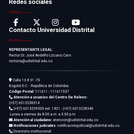
Redes sociales
Contacto Universidad Distrital
REPRESENTANTE LEGAL:
Rector Dr. José Andelfo Lizcano Caro
rectoria@udistrital.edu.co
Calle 13 # 31 -75
Bogotá D.C. - República de Colombia
Código Postal:
111611 - 111611537
Atención a usuarios del Centro De Relevo:
(+57) 6013238314
(+57) 6013239300
ext: 1421 - (+57) 6013238340
Lunes a viernes de 8:00 a.m. a 5:00 p.m.
Atención al ciudadano:
atencion@udistrital.edu.co
Notificaciones judiciales:
notificacionjudicial@udistrital.edu.co
Directorio institucional