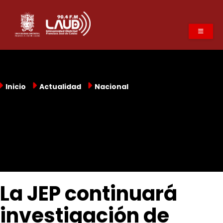
Pasar
al
contenido
principal
Inicio
Actualidad
Nacional
La JEP continuará
investigación de