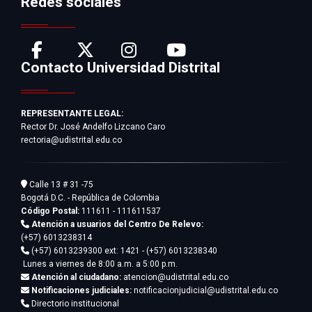
Redes sociales
Contacto Universidad Distrital
REPRESENTANTE LEGAL:
Rector Dr. José Andelfo Lizcano Caro
rectoria@udistrital.edu.co
Calle 13 # 31 -75
Bogotá D.C. - República de Colombia
Código Postal:
111611 - 111611537
Atención a usuarios del Centro De Relevo:
(+57) 6013238314
(+57) 6013239300
ext: 1421 - (+57) 6013238340
Lunes a viernes de 8:00 a.m. a 5:00 p.m.
Atención al ciudadano:
atencion@udistrital.edu.co
Notificaciones judiciales:
notificacionjudicial@udistrital.edu.co
Directorio institucional