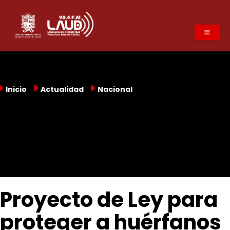
Pasar
al
contenido
principal
Inicio
Actualidad
Nacional
Proyecto de Ley para
proteger a huérfanos