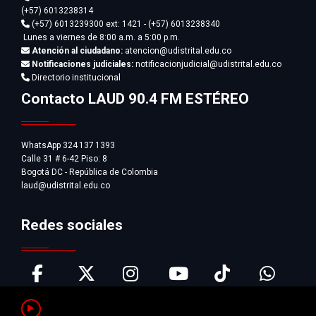
(+57) 6013238314
(+57) 6013239300
ext: 1421 - (+57) 6013238340
Lunes a viernes de 8:00 a.m. a 5:00 p.m.
Atención al ciudadano:
atencion@udistrital.edu.co
Notificaciones judiciales:
notificacionjudicial@udistrital.edu.co
Directorio institucional
Contacto LAUD 90.4 FM ESTÉREO
WhatsApp 324 137 1393
Calle 31 # 6-42 Piso: 8
Bogotá DC - República de Colombia
laud@udistrital.edu.co
Redes sociales