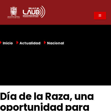
Pasar
al
contenido
principal
Inicio
Actualidad
Nacional
Día de la Raza, una
oportunidad para