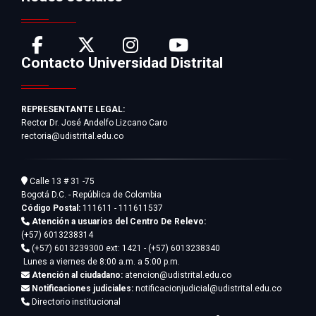
Contacto Universidad Distrital
REPRESENTANTE LEGAL:
Rector Dr. José Andelfo Lizcano Caro
rectoria@udistrital.edu.co
Calle 13 # 31 -75
Bogotá D.C. - República de Colombia
Código Postal:
111611 - 111611537
Atención a usuarios del Centro De Relevo:
(+57) 6013238314
(+57) 6013239300
ext: 1421 - (+57) 6013238340
Lunes a viernes de 8:00 a.m. a 5:00 p.m.
Atención al ciudadano:
atencion@udistrital.edu.co
Notificaciones judiciales:
notificacionjudicial@udistrital.edu.co
Directorio institucional