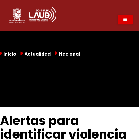
Pasar
al
contenido
principal
Inicio
Actualidad
Nacional
Alertas para
identificar violencia