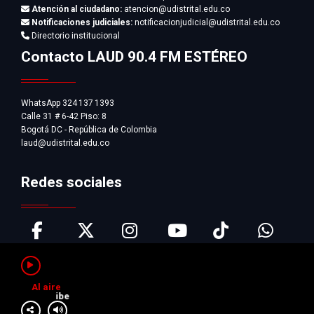
Atención al ciudadano:
atencion@udistrital.edu.co
Notificaciones judiciales:
notificacionjudicial@udistrital.edu.co
Directorio institucional
Contacto LAUD 90.4 FM ESTÉREO
WhatsApp 324 137 1393
Calle 31 # 6-42 Piso: 8
Bogotá DC - República de Colombia
laud@udistrital.edu.co
Redes sociales
Al aire
Pausar
Música Iberoaméricana y del Caribe