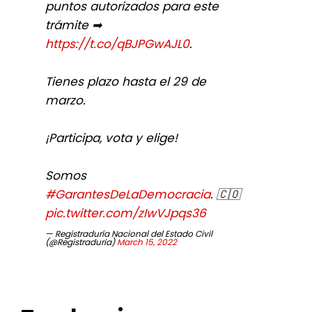
puntos autorizados para este
trámite ➡
https://t.co/qBJPGwAJL0
.
Tienes plazo hasta el 29 de
marzo.
¡Participa, vota y elige!
Somos
#GarantesDeLaDemocracia
. 🇨🇴
pic.twitter.com/zIwVJpqs36
— Registraduría Nacional del Estado Civil
(@Registraduria)
March 15, 2022