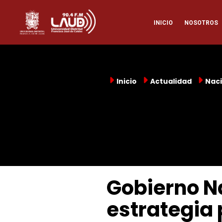
Pasar
Naveg
al
INICIO
NOSOTROS
contenido
principal
princi
Inicio
Actualidad
Naci
Gobierno N
estrategia 