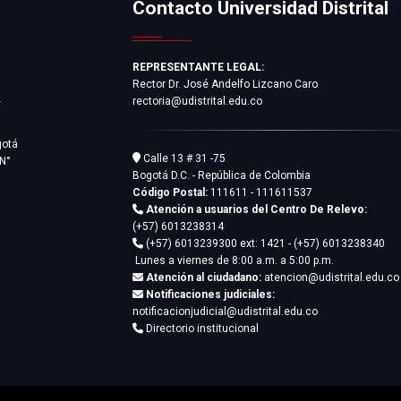
Contacto Universidad Distrital
REPRESENTANTE LEGAL:
Rector Dr. José Andelfo Lizcano Caro
rectoria@udistrital.edu.co
y
gotá
Calle 13 # 31 -75
 N°
Bogotá D.C. - República de Colombia
Código Postal:
111611 - 111611537
Atención a usuarios del Centro De Relevo:
(+57) 6013238314
(+57) 6013239300
ext: 1421 - (+57) 6013238340
Lunes a viernes de 8:00 a.m. a 5:00 p.m.
Atención al ciudadano:
atencion@udistrital.edu.co
Notificaciones judiciales:
notificacionjudicial@udistrital.edu.co
Directorio institucional