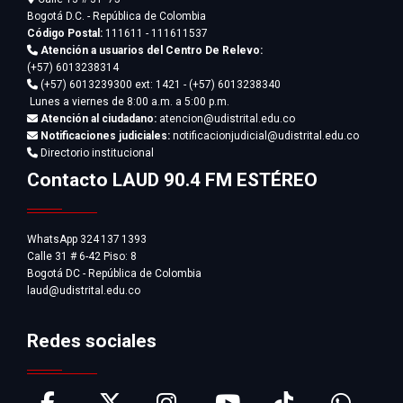
Bogotá D.C. - República de Colombia
Código Postal:
111611 - 111611537
Atención a usuarios del Centro De Relevo:
(+57) 6013238314
(+57) 6013239300
ext: 1421 - (+57) 6013238340
Lunes a viernes de 8:00 a.m. a 5:00 p.m.
Atención al ciudadano:
atencion@udistrital.edu.co
Notificaciones judiciales:
notificacionjudicial@udistrital.edu.co
Directorio institucional
Contacto LAUD 90.4 FM ESTÉREO
WhatsApp 324 137 1393
Calle 31 # 6-42 Piso: 8
Bogotá DC - República de Colombia
laud@udistrital.edu.co
Redes sociales