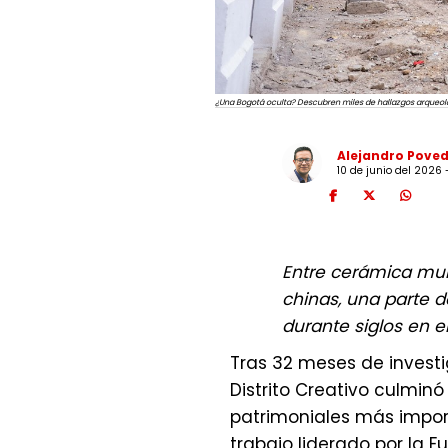
¿Una Bogotá oculta? Descubren miles de hallazgos arqueoló
Alejandro Pove
10 de junio del 2026 
Entre cerámica mui
chinas, una parte d
durante siglos en el
Tras 32 meses de investi
Distrito Creativo culmin
patrimoniales más import
trabajo liderado por la 