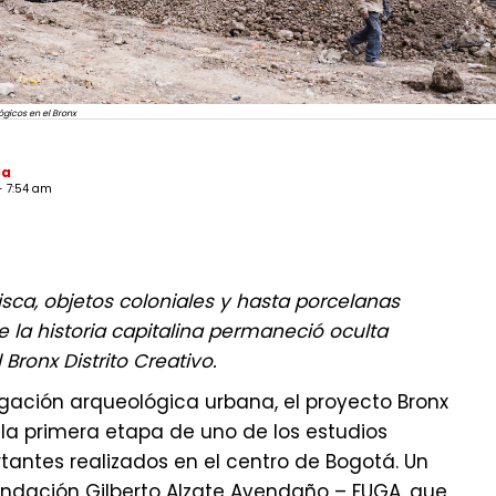
gicos en el Bronx
da
- 7:54 am
sca, objetos coloniales y hasta porcelanas
e la historia capitalina permaneció oculta
 Bronx Distrito Creativo.
gación arqueológica urbana, el proyecto Bronx
ó la primera etapa de uno de los estudios
antes realizados en el centro de Bogotá. Un
Fundación Gilberto Alzate Avendaño – FUGA, que