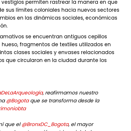
s vestigios permiten rastrear la manera en que
 sus límites coloniales hacia nuevos sectores
ambios en las dinámicas sociales, económicas
ión.
llamativos se encuentran antiguos cepillos
hueso, fragmentos de textiles utilizados en
tintas clases sociales y envases relacionados
s que circularon en la ciudad durante los
aDeLaArqueología
, reafirmamos nuestro
na
@Bogota
que se transforma desde la
imoniobta
mí que el
@BronxDC_Bogota
, el mayor