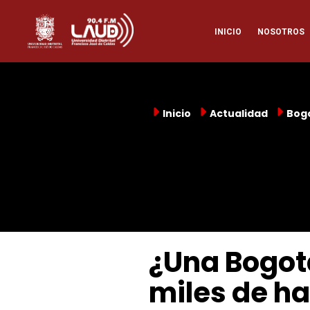
Pasar
Naveg
al
INICIO
NOSOTROS
contenido
principal
princi
Inicio
Actualidad
Bog
¿Una Bogot
miles de ha