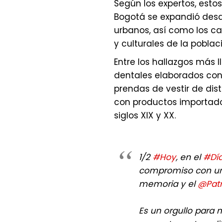
Según los expertos, esto
Bogotá se expandió desde
urbanos, así como los c
y culturales de la poblac
Entre los hallazgos más 
dentales elaborados con 
prendas de vestir de dis
con productos importado
siglos XIX y XX.
1/2
#Hoy
, en el
#Dí
compromiso con u
memoria y el
@Patr
Es un orgullo para 