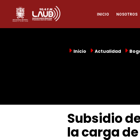
Pasar
Naveg
al
INICIO
NOSOTROS
contenido
principal
princi
Inicio
Actualidad
Bog
Subsidio de
la carga de