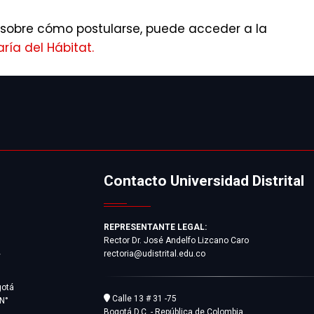
sobre cómo postularse, puede acceder a la
ría del Hábitat.
Contacto Universidad Distrital
REPRESENTANTE LEGAL:
Rector Dr. José Andelfo Lizcano Caro
rectoria@udistrital.edu.co
y
gotá
Calle 13 # 31 -75
 N°
Bogotá D.C. - República de Colombia