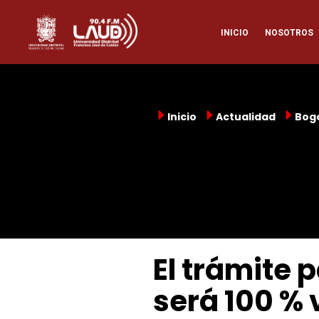
Pasar
Naveg
al
INICIO
NOSOTROS
contenido
principal
princi
Inicio
Actualidad
Bog
El trámite p
será 100 % 