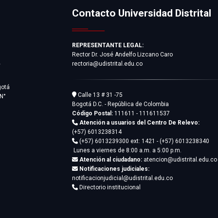
Contacto Universidad Distrital
REPRESENTANTE LEGAL:
Rector Dr. José Andelfo Lizcano Caro
rectoria@udistrital.edu.co
y
gotá
Calle 13 # 31 -75
 N°
Bogotá D.C. - República de Colombia
Código Postal:
111611 - 111611537
Atención a usuarios del Centro De Relevo:
(+57) 6013238314
(+57) 6013239300
ext: 1421 - (+57) 6013238340
Lunes a viernes de 8:00 a.m. a 5:00 p.m.
Atención al ciudadano:
atencion@udistrital.edu.co
Notificaciones judiciales:
notificacionjudicial@udistrital.edu.co
Directorio institucional