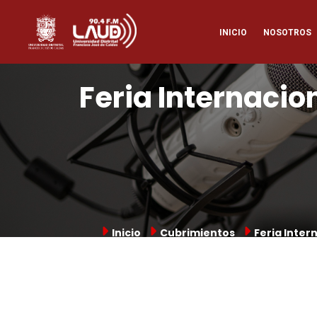
Pasar
Naveg
al
INICIO
NOSOTROS
contenido
principal
princi
Feria Internacion
Inicio
Cubrimientos
Feria Inter