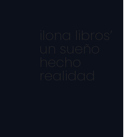
ilona libros’
un sueño
hecho
realidad