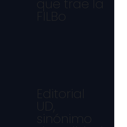
que trae la
FILBo
Editorial
UD,
sinónimo