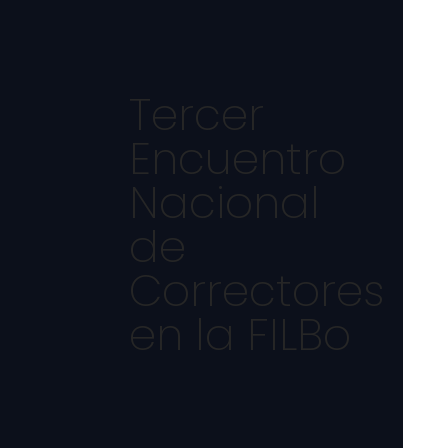
Tercer
Encuentro
Nacional
de
Correctores
en la FILBo