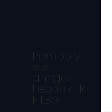
Pombo y
sus
amigos
llegan a la
FILBo