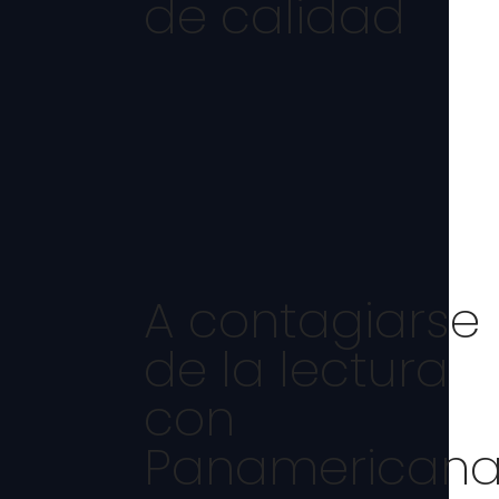
de calidad
A contagiarse
de la lectura
con
Panamerican