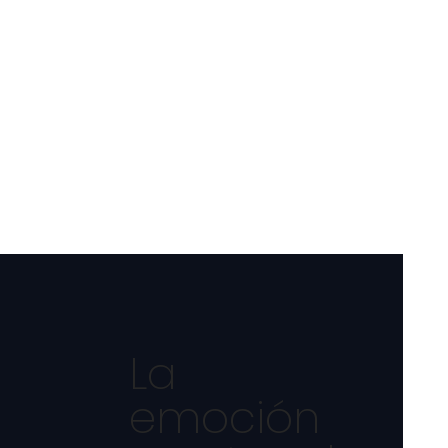
La
emoción