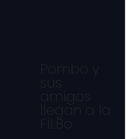
Pombo y
sus
amigos
llegan a la
FILBo