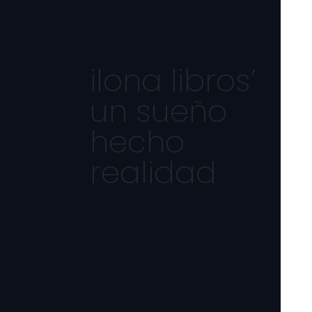
ilona libros’
un sueño
hecho
realidad