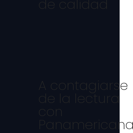
de calidad
A contagiarse
de la lectura
con
Panamerican