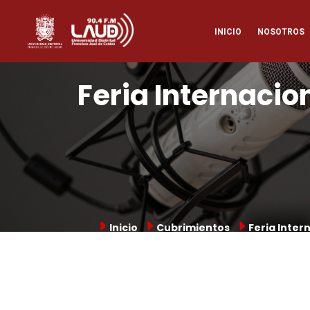
Pasar
Naveg
al
INICIO
NOSOTROS
contenido
principal
princi
Feria Internacion
Inicio
Cubrimientos
Feria Inter