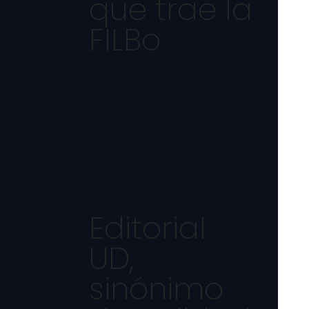
que trae la
FILBo
Editorial
UD,
sinónimo