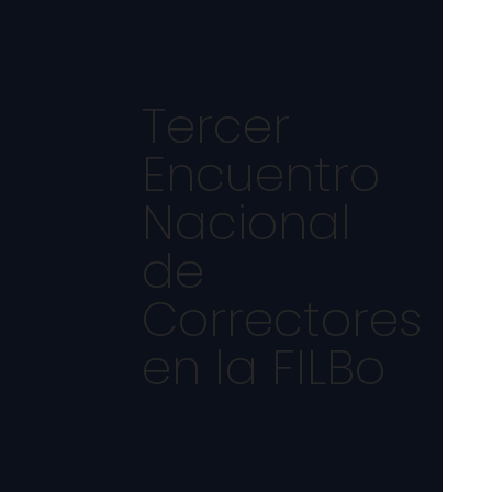
Tercer
Encuentro
Nacional
de
Correctores
en la FILBo