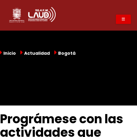
Pasar
al
contenido
principal
Inicio
Actualidad
Bogotá
Prográmese con las
actividades que