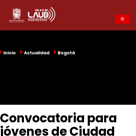
Pasar
al
contenido
principal
Inicio
Actualidad
Bogotá
Convocatoria para
jóvenes de Ciudad