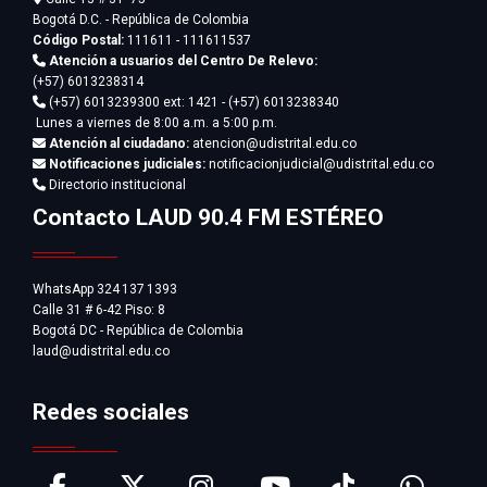
Bogotá D.C. - República de Colombia
Código Postal:
111611 - 111611537
Atención a usuarios del Centro De Relevo:
(+57) 6013238314
(+57) 6013239300
ext: 1421 - (+57) 6013238340
Lunes a viernes de 8:00 a.m. a 5:00 p.m.
Atención al ciudadano:
atencion@udistrital.edu.co
Notificaciones judiciales:
notificacionjudicial@udistrital.edu.co
Directorio institucional
Contacto LAUD 90.4 FM ESTÉREO
WhatsApp 324 137 1393
Calle 31 # 6-42 Piso: 8
Bogotá DC - República de Colombia
laud@udistrital.edu.co
Redes sociales