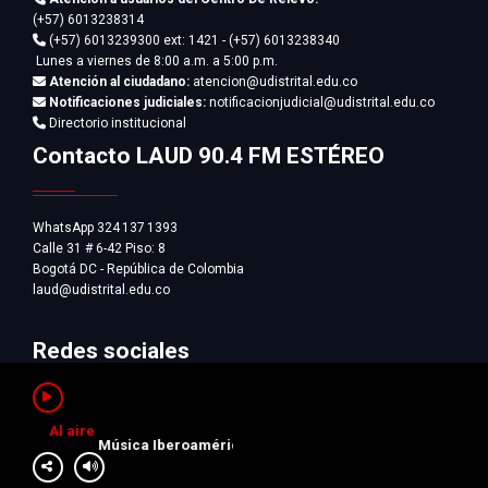
(+57) 6013238314
(+57) 6013239300
ext: 1421 - (+57) 6013238340
Lunes a viernes de 8:00 a.m. a 5:00 p.m.
Atención al ciudadano:
atencion@udistrital.edu.co
Notificaciones judiciales:
notificacionjudicial@udistrital.edu.co
Directorio institucional
Contacto LAUD 90.4 FM ESTÉREO
WhatsApp 324 137 1393
Calle 31 # 6-42 Piso: 8
Bogotá DC - República de Colombia
laud@udistrital.edu.co
Redes sociales
Al aire
Música Iberoaméricana y del Caribe