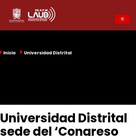
Pasar
al
contenido
principal
Inicio
Universidad Distrital
Universidad Distrital
sede del ‘Congreso