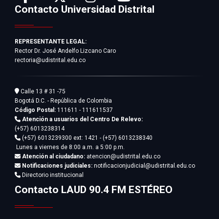
Contacto Universidad Distrital
REPRESENTANTE LEGAL:
Rector Dr. José Andelfo Lizcano Caro
rectoria@udistrital.edu.co
Calle 13 # 31 -75
Bogotá D.C. - República de Colombia
Código Postal:
111611 - 111611537
Atención a usuarios del Centro De Relevo:
(+57) 6013238314
(+57) 6013239300
ext: 1421 - (+57) 6013238340
Lunes a viernes de 8:00 a.m. a 5:00 p.m.
Atención al ciudadano:
atencion@udistrital.edu.co
Notificaciones judiciales:
notificacionjudicial@udistrital.edu.co
Directorio institucional
Contacto LAUD 90.4 FM ESTÉREO