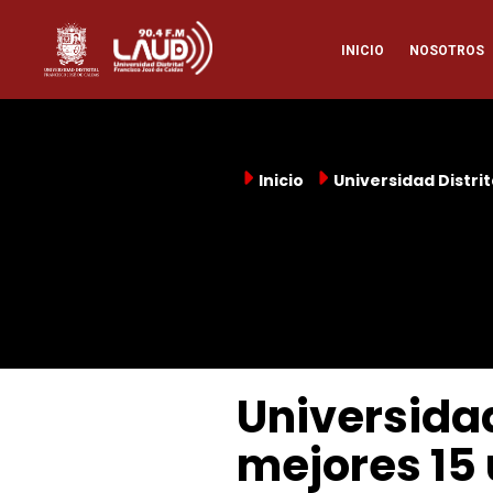
Pasar
Naveg
al
INICIO
NOSOTROS
contenido
principal
princi
Inicio
Universidad Distrit
Universidad
mejores 15