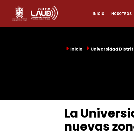
Pasar
Naveg
al
INICIO
NOSOTROS
contenido
principal
princi
Inicio
Universidad Distrit
La Universi
nuevas zon