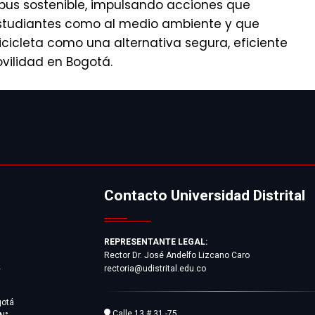
us sostenible, impulsando acciones que
estudiantes como al medio ambiente y que
icicleta como una alternativa segura, eficiente
vilidad en Bogotá.
Contacto Universidad Distrital
REPRESENTANTE LEGAL:
Rector Dr. José Andelfo Lizcano Caro
rectoria@udistrital.edu.co
y
gotá
Calle 13 # 31 -75