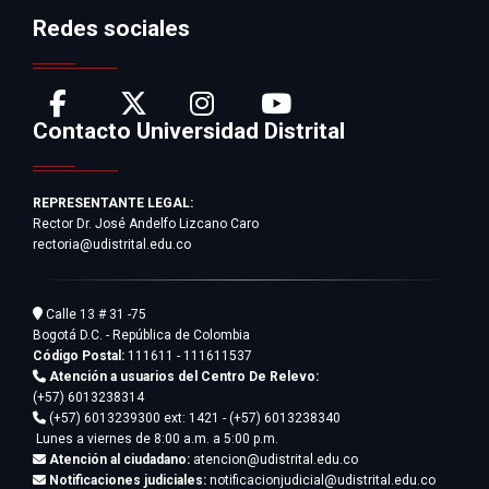
Redes sociales
Contacto Universidad Distrital
REPRESENTANTE LEGAL:
Rector Dr. José Andelfo Lizcano Caro
rectoria@udistrital.edu.co
Calle 13 # 31 -75
Bogotá D.C. - República de Colombia
Código Postal:
111611 - 111611537
Atención a usuarios del Centro De Relevo:
(+57) 6013238314
(+57) 6013239300
ext: 1421 - (+57) 6013238340
Lunes a viernes de 8:00 a.m. a 5:00 p.m.
Atención al ciudadano:
atencion@udistrital.edu.co
Notificaciones judiciales:
notificacionjudicial@udistrital.edu.co