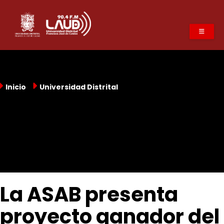
Pasar
al
contenido
principal
Inicio
Universidad Distrital
La ASAB presenta
proyecto ganador del