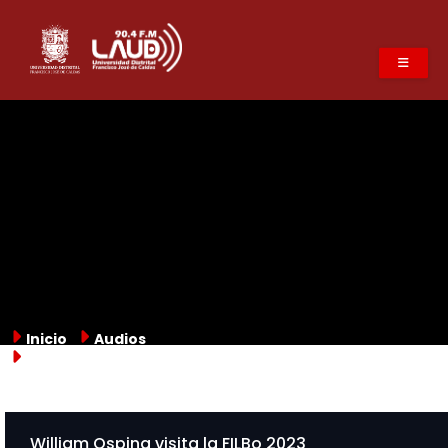
Pasar
al
contenido
principal
Inicio
Audios
William Ospina visita la FILBo 2023
William Ospina visita la FILBo 2023