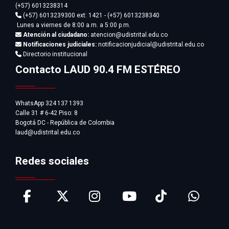
(+57) 6013238314
(+57) 6013239300
ext: 1421 - (+57) 6013238340
Lunes a viernes de 8:00 a.m. a 5:00 p.m.
Atención al ciudadano:
atencion@udistrital.edu.co
Notificaciones judiciales:
notificacionjudicial@udistrital.edu.co
Directorio institucional
Contacto LAUD 90.4 FM ESTÉREO
WhatsApp 324 137 1393
Calle 31 # 6-42 Piso: 8
Bogotá DC - República de Colombia
laud@udistrital.edu.co
Redes sociales