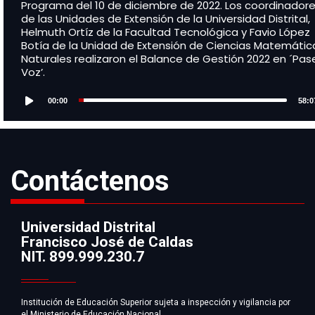
Programa del 10 de diciembre de 2022. Los coordinador
de las Unidades de Extensión de la Universidad Distrital,
Helmuth Ortíz de la Facultad Tecnológica y Favio López
Botía de la Unidad de Extensión de Ciencias Matemátic
Naturales realizaron el Balance de Gestión 2022 en ´Pase
Voz’.
Audio
Player
00:00
58:0
Contáctenos
Universidad Distrital
Francisco José de Caldas
Información
NIT. 899.999.230.7
Institución de Educación Superior sujeta a inspección y vigilancia por
el Ministerio de Educación Nacional