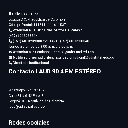
Calle 13 # 31 -75
Bogotá D.C. - República de Colombia
Código Postal:
111611 - 111611537
Atención a usuarios del Centro De Relevo:
(+57) 6013238314
(+57) 6013239300
ext: 1421 - (+57) 6013238340
Lunes a viernes de 8:00 a.m. a 5:00 p.m.
Atención al ciudadano:
atencion@udistrital.edu.co
Notificaciones judiciales:
notificacionjudicial@udistrital.edu.co
Directorio institucional
Contacto LAUD 90.4 FM ESTÉREO
WhatsApp 324 137 1393
Calle 31 # 6-42 Piso: 8
Bogotá DC - República de Colombia
laud@udistrital.edu.co
Redes sociales