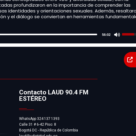
nvitadas profundizaron en la importancia de comprender las
sas identidades y orientaciones sexuales. Además, resaltaro
ción y el diálogo se conviertan en herramientas fundamental
Use
56:02
Up/D
Arro
keys
to
incre
H
or
decr
d
volu
Contacto LAUD 90.4 FM
p
ESTÉREO
WhatsApp 324 137 1393
Calle 31 # 6-42 Piso: 8
Bogotá DC - República de Colombia