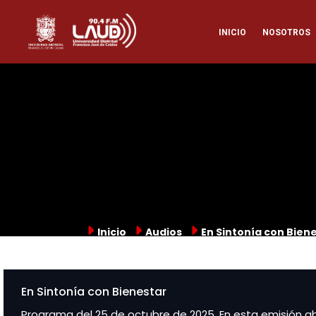
Pasar
Naveg
al
INICIO
NOSOTROS
contenido
principal
princi
Inicio
Audios
En Sintonía con Bien
En Sintonía con Bienestar
Programa del 25 de octubre de 2025. En esta emisión abr