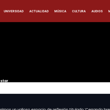
ación
UNIVERSIDAD
ACTUALIDAD
MÚSICA
CULTURA
AUDIOS
pal
estar
imos un valioso espacio de reflexión titulado ‘Cerrando bre