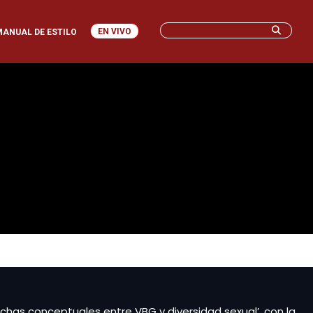
EN VIVO
MANUAL DE ESTILO
chas conceptuales entre VBG y diversidad sexual’, con la