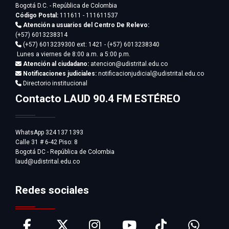
Bogotá D.C. - República de Colombia
Código Postal:
111611 - 111611537
Atención a usuarios del Centro De Relevo:
(+57) 6013238314
(+57) 6013239300
ext: 1421 - (+57) 6013238340
Lunes a viernes de 8:00 a.m. a 5:00 p.m.
Atención al ciudadano:
atencion@udistrital.edu.co
Notificaciones judiciales:
notificacionjudicial@udistrital.edu.co
Directorio institucional
Contacto LAUD 90.4 FM ESTÉREO
WhatsApp 324 137 1393
Calle 31 # 6-42 Piso: 8
Bogotá DC - República de Colombia
laud@udistrital.edu.co
Redes sociales