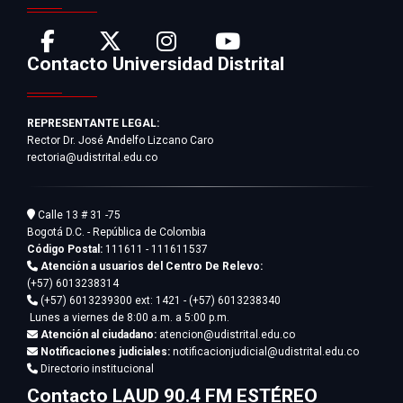
Contacto Universidad Distrital
REPRESENTANTE LEGAL:
Rector Dr. José Andelfo Lizcano Caro
rectoria@udistrital.edu.co
Calle 13 # 31 -75
Bogotá D.C. - República de Colombia
Código Postal:
111611 - 111611537
Atención a usuarios del Centro De Relevo:
(+57) 6013238314
(+57) 6013239300
ext: 1421 - (+57) 6013238340
Lunes a viernes de 8:00 a.m. a 5:00 p.m.
Atención al ciudadano:
atencion@udistrital.edu.co
Notificaciones judiciales:
notificacionjudicial@udistrital.edu.co
Directorio institucional
Contacto LAUD 90.4 FM ESTÉREO