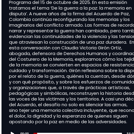
Programa del 15 de octubre de 2025. En esta emisión
tratamos el tema ‘De la guerra a la paz: la memoria en
disputa’. A nueve años de la firma del Acuerdo de Paz,
Colombia continúa reconfigurando las memorias y los
imaginarios del conflicto armado. Las formas de recorda
narrar y representar la guerra han cambiado, pero tam
evidencian las continuidades de la violencia y las tensi
que atraviesan la construcción de una paz duradera. E
esta conversación con Claudia Victoria Girón Ortiz,
abogada, defensora de Derechos Humanos y coordina
del Costurero de la Memoria, exploramos cómo los teji
de la memoria se convierten en espacios de resistencia
cuidado y transformación. Girón reflexiona sobre la dis
por el relato de la guerra, quiénes la cuentan, desde d
y con qué propósito, y sobre los esfuerzos de comunid
y organizaciones que, a través de prácticas artísticas,
pedagógicas y simbólicas, reconstruyen la historia des
las voces de las víctimas y los territorios. A casi una d
del Acuerdo, el desafío no solo es silenciar las armas,
sino tejer una memoria colectiva incluyente, que recon
el dolor, la dignidad y la esperanza de quienes siguen
apostando por la paz en medio de las adversidades.
Audio
00:00
54:4