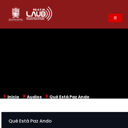
Pasar
al
contenido
principal
Inicio
Audios
Qué Está Paz Ando
Qué Está Paz Ando