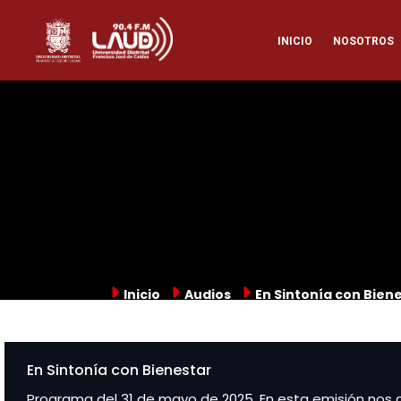
Pasar
Naveg
al
INICIO
NOSOTROS
contenido
principal
princi
Inicio
Audios
En Sintonía con Bien
En Sintonía con Bienestar
Programa del 31 de mayo de 2025. En esta emisión nos c