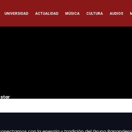
ación
UNIVERSIDAD
ACTUALIDAD
MÚSICA
CULTURA
AUDIOS
pal
estar
onectamos con la energía y tradición del Grupo Parrandero 