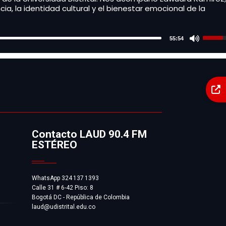
a, la identidad cultural y el bienestar emocional de la
Use
55:54
Up/D
Arro
keys
to
incre
or
H
decr
volu
d
Contacto LAUD 90.4 FM
ESTÉREO
p
WhatsApp 324 137 1393
Calle 31 # 6-42 Piso: 8
Bogotá DC - República de Colombia
laud@udistrital.edu.co