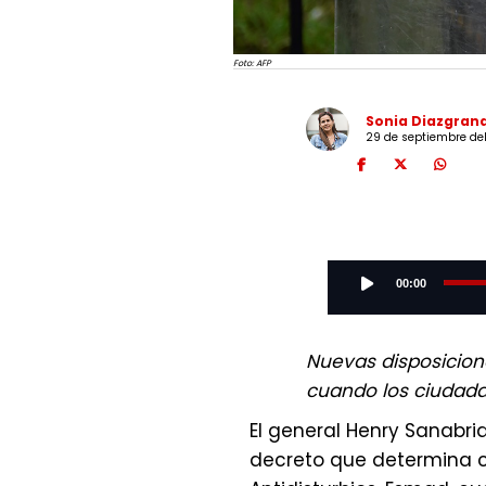
Foto: AFP
Sonia Diazgran
29 de septiembre del
Audio
Player
00:00
Nuevas disposicion
cuando los ciudadan
El general Henry Sanabria
decreto que determina c