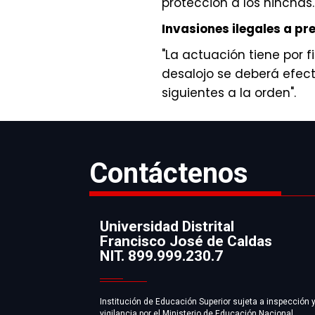
protección a los hinchas.
Invasiones ilegales a pr
"La actuación tiene por f
desalojo se deberá efect
siguientes a la orden".
Contáctenos
Universidad Distrital
Francisco José de Caldas
Información
NIT. 899.999.230.7
Institución de Educación Superior sujeta a inspección 
vigilancia por el Ministerio de Educación Nacional