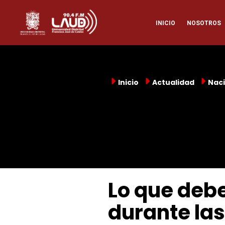
Pasar
Naveg
al
INICIO
NOSOTROS
contenido
principal
princi
Inicio
Actualidad
Naci
Lo que deb
durante las