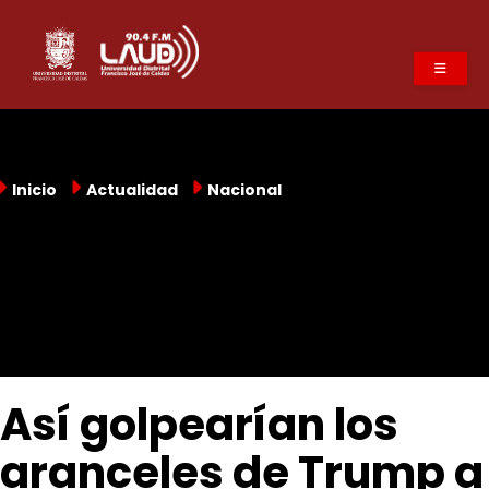
Pasar
al
contenido
principal
Inicio
Actualidad
Nacional
Así golpearían los
aranceles de Trump a