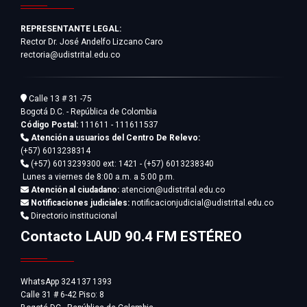
REPRESENTANTE LEGAL:
Rector Dr. José Andelfo Lizcano Caro
rectoria@udistrital.edu.co
Calle 13 # 31 -75
Bogotá D.C. - República de Colombia
Código Postal:
111611 - 111611537
Atención a usuarios del Centro De Relevo:
(+57) 6013238314
(+57) 6013239300
ext: 1421 - (+57) 6013238340
Lunes a viernes de 8:00 a.m. a 5:00 p.m.
Atención al ciudadano:
atencion@udistrital.edu.co
Notificaciones judiciales:
notificacionjudicial@udistrital.edu.co
Directorio institucional
Contacto LAUD 90.4 FM ESTÉREO
WhatsApp 324 137 1393
Calle 31 # 6-42 Piso: 8