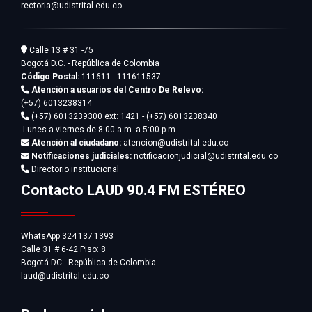
rectoria@udistrital.edu.co
Calle 13 # 31 -75
Bogotá D.C. - República de Colombia
Código Postal:
111611 - 111611537
Atención a usuarios del Centro De Relevo:
(+57) 6013238314
(+57) 6013239300
ext: 1421 - (+57) 6013238340
Lunes a viernes de 8:00 a.m. a 5:00 p.m.
Atención al ciudadano:
atencion@udistrital.edu.co
Notificaciones judiciales:
notificacionjudicial@udistrital.edu.co
Directorio institucional
Contacto LAUD 90.4 FM ESTÉREO
WhatsApp 324 137 1393
Calle 31 # 6-42 Piso: 8
Bogotá DC - República de Colombia
laud@udistrital.edu.co