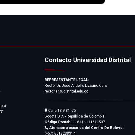
Contacto Universidad Distrital
REPRESENTANTE LEGAL:
Rector Dr. José Andelfo Lizcano Caro
rectoria@udistrital.edu.co
y
gotá
Calle 13 # 31 -75
 N°
Bogotá D.C. - República de Colombia
Código Postal:
111611 - 111611537
Atención a usuarios del Centro De Relevo:
(+57) 6013238314