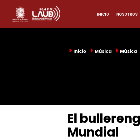
Pasar
Naveg
al
INICIO
NOSOTROS
contenido
principal
princi
Inicio
Música
Música
El bulleren
Mundial