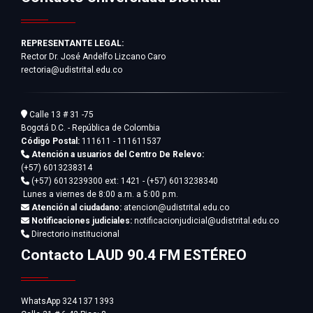
REPRESENTANTE LEGAL:
Rector Dr. José Andelfo Lizcano Caro
rectoria@udistrital.edu.co
Calle 13 # 31 -75
Bogotá D.C. - República de Colombia
Código Postal:
111611 - 111611537
Atención a usuarios del Centro De Relevo:
(+57) 6013238314
(+57) 6013239300
ext: 1421 - (+57) 6013238340
Lunes a viernes de 8:00 a.m. a 5:00 p.m.
Atención al ciudadano:
atencion@udistrital.edu.co
Notificaciones judiciales:
notificacionjudicial@udistrital.edu.co
Directorio institucional
Contacto LAUD 90.4 FM ESTÉREO
WhatsApp 324 137 1393