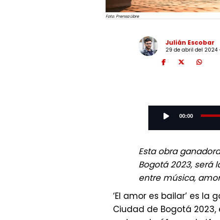
Foto: Prensa Libre
Julián Escobar
29 de abril del 2024 
Audio
Player
00:00
Esta obra ganadora
Bogotá 2023, será l
entre música, amor 
‘El amor es bailar’ es l
Ciudad de Bogotá 2023, e