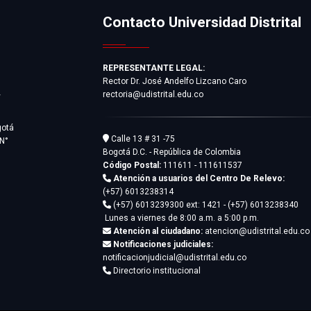
Contacto Universidad Distrital
REPRESENTANTE LEGAL:
Rector Dr. José Andelfo Lizcano Caro
rectoria@udistrital.edu.co
y
gotá
Calle 13 # 31 -75
 N°
Bogotá D.C. - República de Colombia
Código Postal:
111611 - 111611537
Atención a usuarios del Centro De Relevo:
(+57) 6013238314
(+57) 6013239300
ext: 1421 - (+57) 6013238340
Lunes a viernes de 8:00 a.m. a 5:00 p.m.
Atención al ciudadano:
atencion@udistrital.edu.co
Notificaciones judiciales:
notificacionjudicial@udistrital.edu.co
Directorio institucional