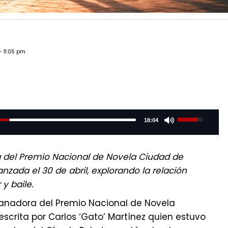
- 11:05 pm
Use
18:04
Up/Down
Arrow
keys
to
 del Premio Nacional de Novela Ciudad de
increase
anzada el 30 de abril, explorando la relación
or
y baile.
decrease
volume.
a ganadora del Premio Nacional de Novela
scrita por Carlos ‘Gato’ Martínez quien estuvo