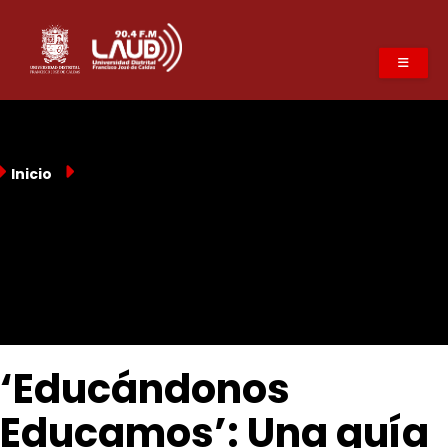
Pasar
al
contenido
principal
Inicio
‘Educándonos
Educamos’: Una guía