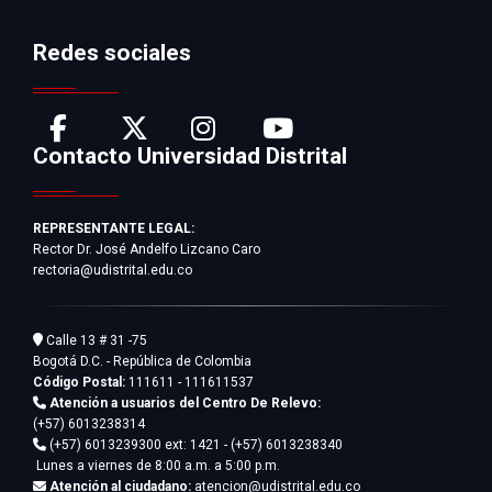
Redes sociales
Contacto Universidad Distrital
REPRESENTANTE LEGAL:
Rector Dr. José Andelfo Lizcano Caro
rectoria@udistrital.edu.co
Calle 13 # 31 -75
Bogotá D.C. - República de Colombia
Código Postal:
111611 - 111611537
Atención a usuarios del Centro De Relevo:
(+57) 6013238314
(+57) 6013239300
ext: 1421 - (+57) 6013238340
Lunes a viernes de 8:00 a.m. a 5:00 p.m.
Atención al ciudadano:
atencion@udistrital.edu.co