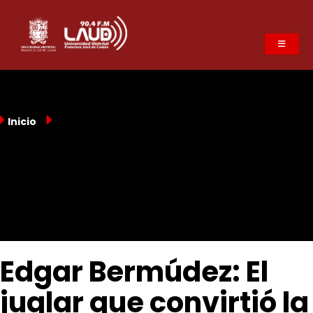
Pasar
al
contenido
principal
Inicio
Edgar Bermúdez: El
juglar que convirtió la