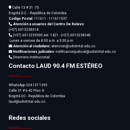
Calle 13 # 31 -75
Bogotá D.C. - República de Colombia
Código Postal:
111611 - 111611537
Atención a usuarios del Centro De Relevo:
(+57) 6013238314
(+57) 6013239300
ext: 1421 - (+57) 6013238340
Lunes a viernes de 8:00 a.m. a 5:00 p.m.
Atención al ciudadano:
atencion@udistrital.edu.co
Notificaciones judiciales:
notificacionjudicial@udistrital.edu.co
Directorio institucional
Contacto LAUD 90.4 FM ESTÉREO
WhatsApp 324 137 1393
Calle 31 # 6-42 Piso: 8
Bogotá DC - República de Colombia
laud@udistrital.edu.co
Redes sociales