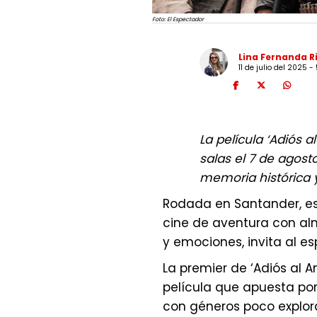
Foto: El Espectador
Lina Fernanda R
11 de julio del 2025 -
La película ‘Adiós a
salas el 7 de agost
memoria histórica y
Rodada en Santander, e
cine de aventura con alm
y emociones, invita al e
La premier de ‘Adiós al A
película que apuesta por
con géneros poco explor