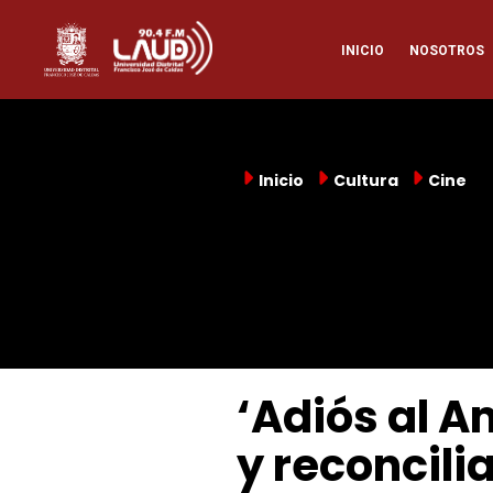
Pasar
Naveg
al
INICIO
NOSOTROS
contenido
principal
princi
Inicio
Cultura
Cine
‘Adiós al A
y reconcili