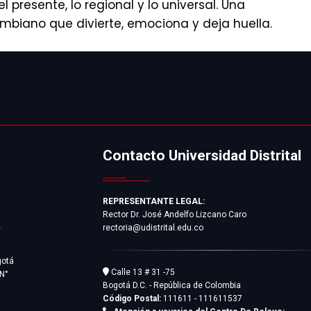
 presente, lo regional y lo universal. Una
mbiano que divierte, emociona y deja huella.
Contacto Universidad Distrital
REPRESENTANTE LEGAL:
Rector Dr. José Andelfo Lizcano Caro
rectoria@udistrital.edu.co
y
gotá
Calle 13 # 31 -75
 N°
Bogotá D.C. - República de Colombia
Código Postal:
111611 - 111611537