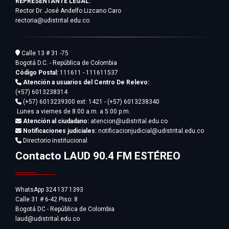
REPRESENTANTE LEGAL:
Rector Dr. José Andelfo Lizcano Caro
rectoria@udistrital.edu.co
Calle 13 # 31 -75
Bogotá D.C. - República de Colombia
Código Postal:
111611 - 111611537
Atención a usuarios del Centro De Relevo:
(+57) 6013238314
(+57) 6013239300
ext: 1421 - (+57) 6013238340
Lunes a viernes de 8:00 a.m. a 5:00 p.m.
Atención al ciudadano:
atencion@udistrital.edu.co
Notificaciones judiciales:
notificacionjudicial@udistrital.edu.co
Directorio institucional
Contacto LAUD 90.4 FM ESTÉREO
WhatsApp 324 137 1393
Calle 31 # 6-42 Piso: 8
Bogotá DC - República de Colombia
laud@udistrital.edu.co