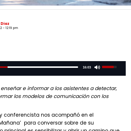
 Diaz
2 - 12:19 pm
Use
16:03
Up/Down
Arrow
keys
to
enseñar e informar a los asistentes a detectar,
increase
ormar los modelos de comunicación con los
or
decrease
volume.
r y conferencista nos acompañó en el
 Mañana’ para conversar sobre de su
 principal es sensibilizar y abrir un camino que