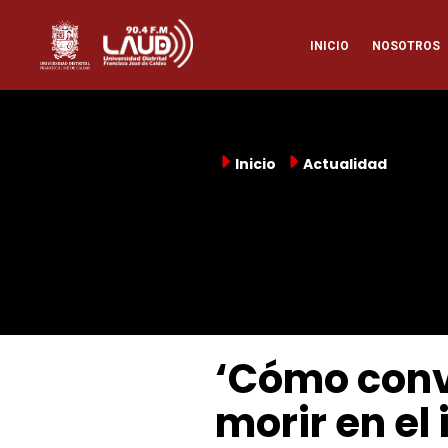
Pasar
Naveg
al
INICIO
NOSOTROS
contenido
principal
princi
Inicio
Actualidad
‘Cómo conve
morir en el 