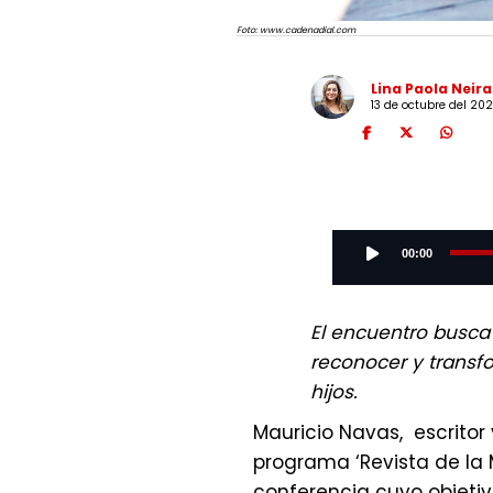
Foto: www.cadenadial.com
Lina Paola Neira
13 de octubre del 202
Audio
Player
00:00
El encuentro busca 
reconocer y transf
hijos.
Mauricio Navas, escrito
programa ‘Revista de la
conferencia cuyo objetivo