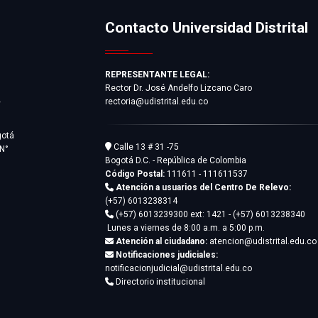
Contacto Universidad Distrital
REPRESENTANTE LEGAL:
Rector Dr. José Andelfo Lizcano Caro
rectoria@udistrital.edu.co
y
gotá
Calle 13 # 31 -75
 N°
Bogotá D.C. - República de Colombia
Código Postal:
111611 - 111611537
Atención a usuarios del Centro De Relevo:
(+57) 6013238314
(+57) 6013239300
ext: 1421 - (+57) 6013238340
Lunes a viernes de 8:00 a.m. a 5:00 p.m.
Atención al ciudadano:
atencion@udistrital.edu.co
Notificaciones judiciales:
notificacionjudicial@udistrital.edu.co
Directorio institucional