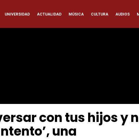
ación
UNIVERSIDAD
ACTUALIDAD
MÚSICA
CULTURA
AUDIOS
pal
rsar con tus hijos y 
intento’, una