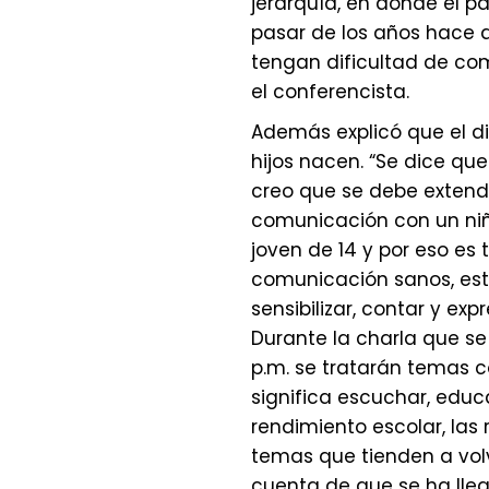
jerarquía, en donde el p
pasar de los años hace qu
tengan dificultad de com
el conferencista.
Además explicó que el di
hijos nacen. “Se dice que
creo que se debe extende
comunicación con un niñ
joven de 14 y por eso es
comunicación sanos, est
sensibilizar, contar y exp
Durante la charla que se 
p.m. se tratarán temas c
significa escuchar, educa
rendimiento escolar, las
temas que tienden a vol
cuenta de que se ha lleg