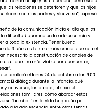
adre manda al hijo y este obedece, pero esto al
e las relaciones se deterioren y que los hijos
unicarse con los padres y viceversa”, expresó
seño de la comunicación inicia el día que los
 la dificultad aparece en la adolescencia y
r a toda la existencia. Tener buena
o de 3 años es tanto o más crucial que con el
 tan necesario la construcción de canales de
e es el camino más viable para concertar,
resar”.
desarrollará el lunes 24 de octubre a las 6:00
omo: El diálogo durante la infancia, qué
r y conversar; las drogas, el sexo, el
 relaciones familiares, cómo abordar estos
verse “bombas” en la vida hogareña por
ado a la adolescencia, entre otros temas