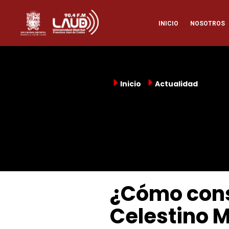
Pasar
Naveg
al
INICIO
NOSOTROS
contenido
principal
princi
Inicio
Actualidad
¿Cómo cons
Celestino M