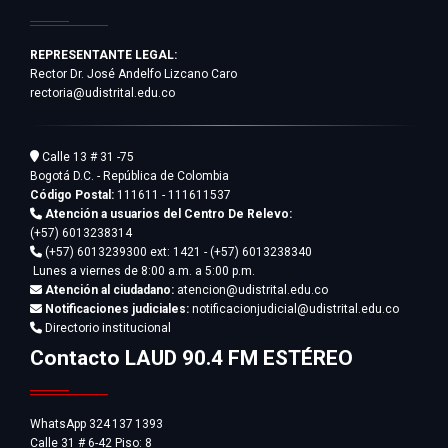
REPRESENTANTE LEGAL:
Rector Dr. José Andelfo Lizcano Caro
rectoria@udistrital.edu.co
Calle 13 # 31 -75
Bogotá D.C. - República de Colombia
Código Postal:
111611 - 111611537
Atención a usuarios del Centro De Relevo:
(+57) 6013238314
(+57) 6013239300
ext: 1421 - (+57) 6013238340
Lunes a viernes de 8:00 a.m. a 5:00 p.m.
Atención al ciudadano:
atencion@udistrital.edu.co
Notificaciones judiciales:
notificacionjudicial@udistrital.edu.co
Directorio institucional
Contacto LAUD 90.4 FM ESTÉREO
WhatsApp 324 137 1393
Calle 31 # 6-42 Piso: 8