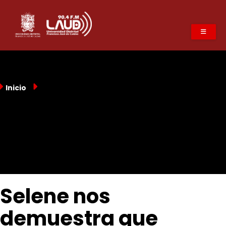
Pasar
al
contenido
principal
Inicio
Selene nos
demuestra que