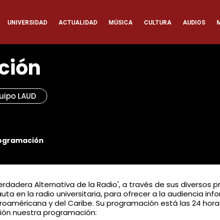
ación
UNIVERSIDAD
ACTUALIDAD
MÚSICA
CULTURA
AUDIOS
pal
ción
uipo LAUD
ogramación
erdadera Alternativa de la Radio', a través de sus diverso
a en la radio universitaria, para ofrecer a la audiencia inf
roaméricana y del Caribe. Su programación está las 24 horas d
ión nuestra programación: