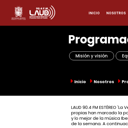
Pasar
Naveg
al
INICIO
NOSOTROS
contenido
principal
princi
Programa
Misión y visión
Eq
Inicio
Nosotros
Pr
LAUD 90.4 FM ESTÉREO 'La V
propias han marcado la paut
y lo mejor de la música Ibe
de la semana. A continuac