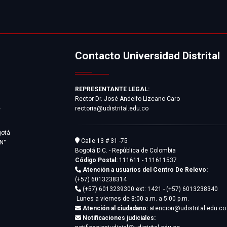
Bienestar
Contacto Universidad Distrital
REPRESENTANTE LEGAL:
Rector Dr. José Andelfo Lizcano Caro
rectoria@udistrital.edu.co
y
gotá
Calle 13 # 31 -75
 N°
Bogotá D.C. - República de Colombia
Código Postal:
111611 - 111611537
Atención a usuarios del Centro De Relevo:
(+57) 6013238314
(+57) 6013239300
ext: 1421 - (+57) 6013238340
Lunes a viernes de 8:00 a.m. a 5:00 p.m.
Atención al ciudadano:
atencion@udistrital.edu.co
Notificaciones judiciales: